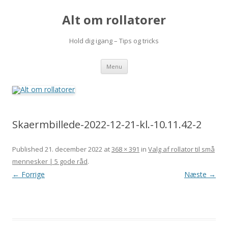
Alt om rollatorer
Hold dig igang – Tips og tricks
Videre
Menu
til
indhold
Skaermbillede-2022-12-21-kl.-10.11.42-2
Published
21. december 2022
at
368 × 391
in
Valg af rollator til små
mennesker | 5 gode råd
.
← Forrige
Næste →