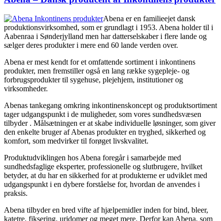
Abena er en familieejet dansk
produktionsvirksomhed, som er grundlagt i 1953. Abena holder til i
Aabenraa i Sønderjylland men har datterselskaber i flere lande og
sælger deres produkter i mere end 60 lande verden over.
Abena er mest kendt for et omfattende sortiment i inkontinens
produkter, men fremstiller også en lang række sygepleje- og
forbrugsprodukter til sygehuse, plejehjem, institutioner og
virksomheder.
Abenas tankegang omkring inkontinenskoncept og produktsortiment
tager udgangspunkt i de muligheder, som vores sundhedsvæsen
tilbyder . Målsætningen er at skabe individuelle løsninger, som giver
den enkelte bruger af Abenas produkter en tryghed, sikkerhed og
komfort, som medvirker til forøget livskvalitet.
Produktudviklingen hos Abena foregår i samarbejde med
sundhedsfaglige eksperter, professionelle og slutbrugere, hvilket
betyder, at du har en sikkerhed for at produkterne er udviklet med
udgangspunkt i en dybere forståelse for, hvordan de anvendes i
praksis.
Abena tilbyder en bred vifte af hjælpemidler inden for bind, bleer,
katetre, fiksering, uridomer og meget mere. Derfor kan Abena, som