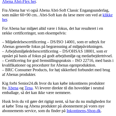
Abena Abri-Flex her
.
Fra Abena har vi også Abena Abri-Soft Classic Engangsunderlag,
som måler 60×90 cm.. Abri-Soft kan du læse mere om ved at
klikke
her
.
For Abena har miljøet altid være i fokus, det har resulteret i en
række certificeringer, som eksempelvis:
– Miljøledelsescertificering – DS/ISO 14001, som er udtryk for
Abenas generelle fokus på begrænsning af miljøpåvirkningen.
– Arbejdsmiljøledelsescertificering – DS/OHSAS 18001, som er
opnået på basis af fokus på godt arbejdsmiljø og medarbejdertrivsel.
– Certificering for god fremstillingspraksis – ISO 22716, med basis i
kvalifikationer og procedurer for Abenas egenproduktion.
– BRC Consumer Products, for høj sikkerhed forbundet med brug
af Abenas produkter.
Kig forbi Senior24.dk hvor du kan købe inkontinens produkter
fra
Abena
og
Tena
. Vi leverer direkte til din hoveddør i neutral
emballage, så det kan ikke være nemmere.
Husk hvis du vil gøre det rigtigt nemt, så har du nu muligheden for
at købe Tena og Abena produkter på abonnement på vores nye
abonnements service, som du finder på
Inkontinens-Shop.dk
.