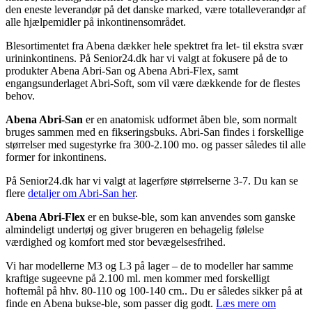
den eneste leverandør på det danske marked, være totalleverandør af
alle hjælpemidler på inkontinensområdet.
Blesortimentet fra Abena dækker hele spektret fra let- til ekstra svær
urininkontinens. På Senior24.dk har vi valgt at fokusere på de to
produkter Abena Abri-San og Abena Abri-Flex, samt
engangsunderlaget Abri-Soft, som vil være dækkende for de flestes
behov.
Abena Abri-San
er en anatomisk udformet åben ble, som normalt
bruges sammen med en fikseringsbuks. Abri-San findes i forskellige
størrelser med sugestyrke fra 300-2.100 mo. og passer således til alle
former for inkontinens.
På Senior24.dk har vi valgt at lagerføre størrelserne 3-7. Du kan se
flere
detaljer om Abri-San her
.
Abena Abri-Flex
er en bukse-ble, som kan anvendes som ganske
almindeligt undertøj og giver brugeren en behagelig følelse
værdighed og komfort med stor bevægelsesfrihed.
Vi har modellerne M3 og L3 på lager – de to modeller har samme
kraftige sugeevne på 2.100 ml. men kommer med forskelligt
hoftemål på hhv. 80-110 og 100-140 cm.. Du er således sikker på at
finde en Abena bukse-ble, som passer dig godt.
Læs mere om