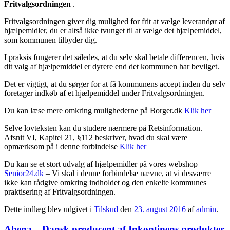
Fritvalgsordningen
.
Fritvalgsordningen giver dig mulighed for frit at vælge leverandør af
hjælpemidler, du er altså ikke tvunget til at vælge det hjælpemiddel,
som kommunen tilbyder dig.
I praksis fungerer det således, at du selv skal betale differencen, hvis
dit valg af hjælpemiddel er dyrere end det kommunen har bevilget.
Det er vigtigt, at du sørger for at få kommunens accept inden du selv
foretager indkøb af et hjælpemiddel under Fritvalgsordningen.
Du kan læse mere omkring mulighederne på Borger.dk
Klik her
Selve lovteksten kan du studere nærmere på Retsinformation.
Afsnit VI, Kapitel 21, §112 beskriver, hvad du skal være
opmærksom på i denne forbindelse
Klik her
Du kan se et stort udvalg af hjælpemidler på vores webshop
Senior24.dk
– Vi skal i denne forbindelse nævne, at vi desværre
ikke kan rådgive omkring indholdet og den enkelte kommunes
praktisering af Fritvalgsordningen.
Dette indlæg blev udgivet i
Tilskud
den
23. august 2016
af
admin
.
Abena – Dansk producent af Inkontinens produkter